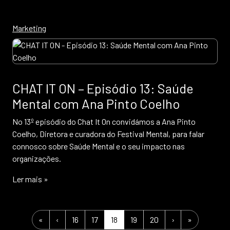
Marketing
CHAT IT ON – Episódio 13: Saúde
Mental com Ana Pinto Coelho
No 13º episódio do Chat It On convidámos a Ana Pinto
Coelho, Diretora e curadora do Festival Mental, para falar
connosco sobre Saúde Mental e o seu impacto nas
organizações.
Ler mais »
Page navigation
Page
Page
Current Page
Page
Page
«
‹
16
17
18
19
20
›
»