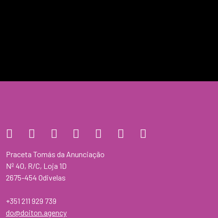
Praceta Tomás da Anunciação
Nº 40, R/C, Loja 1D
2675-454 Odivelas
+351 211 929 739
do@doiton.agency