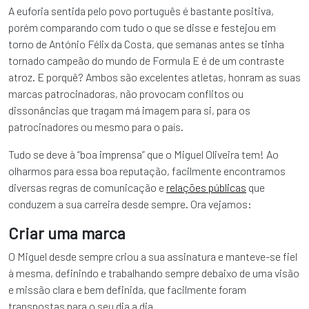
A euforia sentida pelo povo português é bastante positiva,
porém comparando com tudo o que se disse e festejou em
torno de António Félix da Costa, que semanas antes se tinha
tornado campeão do mundo de Formula E é de um contraste
atroz. E porquê? Ambos são excelentes atletas, honram as suas
marcas patrocinadoras, não provocam conflitos ou
dissonâncias que tragam má imagem para si, para os
patrocinadores ou mesmo para o país.
Tudo se deve à “boa imprensa” que o Miguel Oliveira tem! Ao
olharmos para essa boa reputação, facilmente encontramos
diversas regras de comunicação e
relações públicas
que
conduzem a sua carreira desde sempre. Ora vejamos:
Criar uma marca
O Miguel desde sempre criou a sua assinatura e manteve-se fiel
à mesma, definindo e trabalhando sempre debaixo de uma visão
e missão clara e bem definida, que facilmente foram
transpostas para o seu dia a dia.