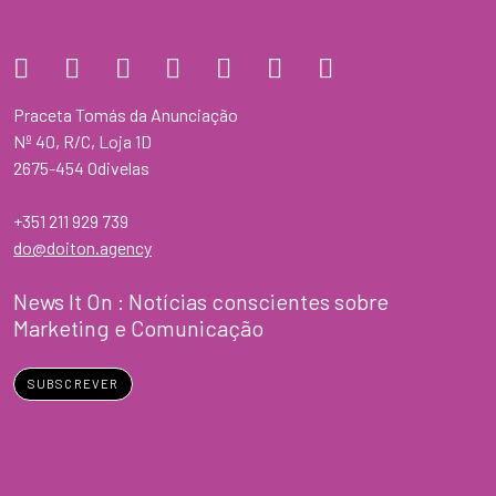
Praceta Tomás da Anunciação
Nº 40, R/C, Loja 1D
2675-454 Odivelas
+351 211 929 739
do@doiton.agency
News It On : Notícias conscientes sobre
Marketing e Comunicação
SUBSCREVER