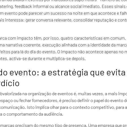
atering, feedback informal ou alcance social imediato. Esses sinai
m evento pode parecer um sucesso na noite em que acontece e falh
is interessa: gerar conversa relevante, consolidar reputação e contr
rca com impacto têm, por isso, quatro características em comum.
ma narrativa coerente, execução alinhada com a identidade da marc
feitos para lá do dia do evento. O impacto não acontece apenas no
tes, activa-se durante e multiplica-se depois.
do evento: a estratégia que evita
dício
bvalorizada na organização de eventos é, muitas vezes, a mais imp
espaço ou fechar fornecedores, é preciso definir o papel do evento d
comunicação. Isto implica olhar para o contexto competitivo, para 
ra o comportamento da audiência.
marcas precisam do mesmo tipo de presença. Uma empresa que pr