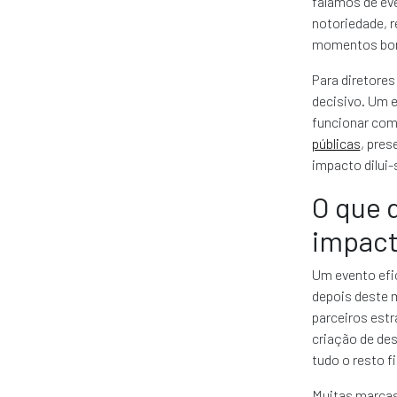
falamos de ev
notoriedade, 
momentos boni
Para diretore
decisivo. Um 
funcionar com
públicas
, pres
impacto dilui-
O que 
impac
Um evento efi
depois deste 
parceiros estr
criação de des
tudo o resto f
Muitas marcas 