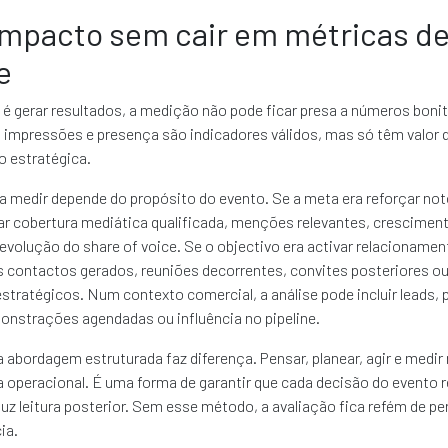
impacto sem cair em métricas d
e
 é gerar resultados, a medição não pode ficar presa a números bon
, impressões e presença são indicadores válidos, mas só têm valor 
o estratégica.
a medir depende do propósito do evento. Se a meta era reforçar not
ar cobertura mediática qualificada, menções relevantes, crescimen
evolução do share of voice. Se o objectivo era activar relacioname
s contactos gerados, reuniões decorrentes, convites posteriores o
stratégicos. Num contexto comercial, a análise pode incluir leads, 
onstrações agendadas ou influência no pipeline.
 abordagem estruturada faz diferença. Pensar, planear, agir e medir
 operacional. É uma forma de garantir que cada decisão do evento 
duz leitura posterior. Sem esse método, a avaliação fica refém de p
ia.