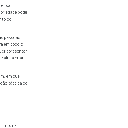
rensa,
toriedade pode
nto de
as pessoas
ra em todo o
uer apresentar
e ainda criar
em, em que
ação táctica de
ritmo, na