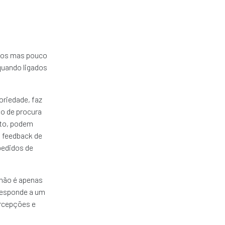
e
itos mas pouco
quando ligados
oriedade, faz
to de procura
nto, podem
u feedback de
pedidos de
 não é apenas
responde a um
ercepções e