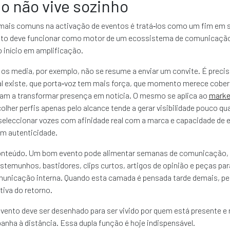
o não vive sozinho
mais comuns na activação de eventos é tratá‑los como um fim em
ento deve funcionar como motor de um ecossistema de comunicação.
 início em amplificação.
os media, por exemplo, não se resume a enviar um convite. É preci
al existe, que porta‑voz tem mais força, que momento merece cober
dam a transformar presença em notícia. O mesmo se aplica ao
marke
colher perfis apenas pelo alcance tende a gerar visibilidade pouco qua
seleccionar vozes com afinidade real com a marca e capacidade de 
om autenticidade.
onteúdo. Um bom evento pode alimentar semanas de comunicação, 
estemunhos, bastidores, clips curtos, artigos de opinião e peças par
municação interna. Quando esta camada é pensada tarde demais, p
tiva do retorno.
evento deve ser desenhado para ser vivido por quem está presente e 
nha à distância. Essa dupla função é hoje indispensável.