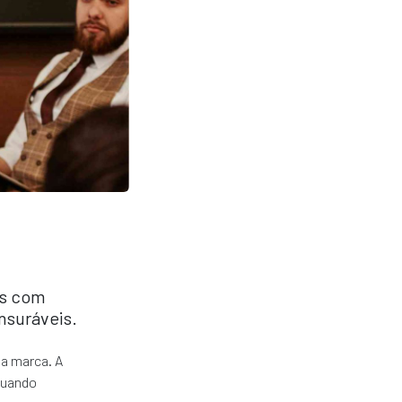
os com
nsuráveis.
a marca. A
Quando