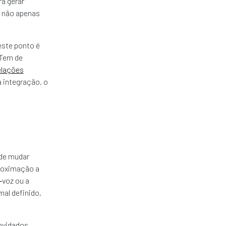
a gerar
, não apenas
este ponto é
 Tem de
elações
a integração, o
 de mudar
proximação a
‑voz ou a
mal definido,
nvidados,