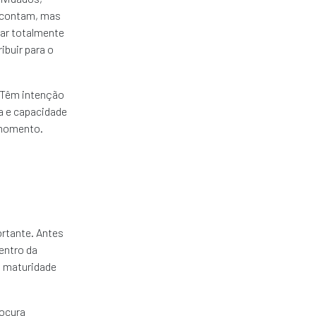
s contam, mas
ar totalmente
ibuir para o
 Têm intenção
a e capacidade
 momento.
ortante. Antes
entro da
a maturidade
ocura