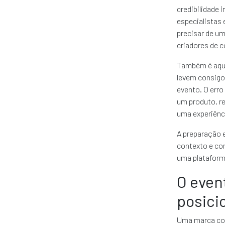
credibilidade 
especialistas
precisar de um
criadores de c
Também é aqui
levem consigo?
evento. O err
um produto, re
uma experiência
A preparação 
contexto e com
uma plataform
O even
posic
Uma marca com