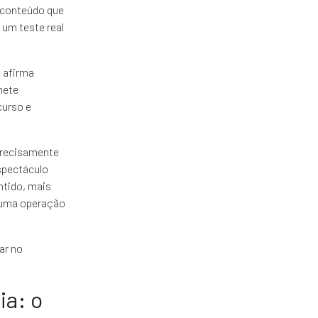
 conteúdo que
 um teste real
 afirma
mete
curso e
 precisamente
spectáculo
ntido, mais
e uma operação
ar no
ia: o