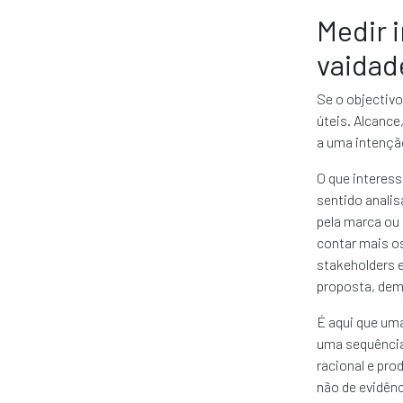
Medir 
vaidad
Se o objectivo
úteis. Alcance
a uma intençã
O que interess
sentido analis
pela marca ou 
contar mais o
stakeholders e
proposta, dem
É aqui que uma
uma sequência
racional e pro
não de evidênc