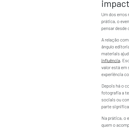
impact
Um dos erros 
prática, o ev
pensar desde o
A relação com 
ângulo editori
materiais aju
influência
. Es
valor está em 
experiência c
Depois há o c
fotografia a t
sociais ou co
parte significa
Na prática, o 
quem o acompa