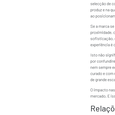
selecção de co
produz e na qu
ao posiciona
Se a marca se 
proximidade, 
sofisticação, 
experiência é o
Isto não signi
por confundir
nem sempre eq
curado e com 
de grande esca
O impacto nasc
mercado. E is
Relaçõ