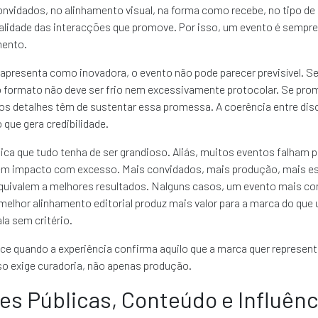
nvidados, no alinhamento visual, na forma como recebe, no tipo de
alidade das interacções que promove. Por isso, um evento é sempre
mento.
apresenta como inovadora, o evento não pode parecer previsível. Se
o formato não deve ser frio nem excessivamente protocolar. Se pro
os detalhes têm de sustentar essa promessa. A coerência entre dis
 que gera credibilidade.
fica que tudo tenha de ser grandioso. Aliás, muitos eventos falham
em impacto com excesso. Mais convidados, mais produção, mais e
uivalem a melhores resultados. Nalguns casos, um evento mais co
melhor alinhamento editorial produz mais valor para a marca do qu
la sem critério.
e quando a experiência confirma aquilo que a marca quer represent
so exige curadoria, não apenas produção.
es Públicas, Conteúdo e Influênc