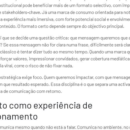
institucional pode beneficiar mais de um formato selectivo, com imp
 e stakeholders‑chave. Já uma marca de consumo orientada para no
a experiência mais imersiva, com forte potencial social e envolvime
onteúdo. O formato certo depende sempre do objectivo principal.
 que se decide uma questão crítica: que mensagem queremos que 
 Se essa mensagem não for clara numa frase, dificilmente será cla
o clássico é tentar dizer tudo ao mesmo tempo. Quando uma marca q
forçar valores, impressionar convidados, gerar cobertura mediática 
 viral, corre o risco de não fixar nada.
estratégica exige foco. Quem queremos impactar, com que mensag
 que resultado esperado. Essa disciplina é o que separa uma activ
a de comunicação com retorno.
to como experiência de
ionamento
unica mesmo quando não está a falar. Comunica no ambiente, no 