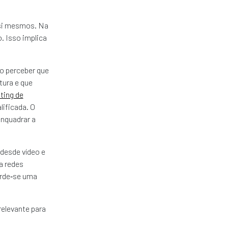
 si mesmos. Na
 Isso implica
so perceber que
tura e que
ting de
lificada. O
enquadrar a
desde vídeo e
a redes
erde‑se uma
relevante para