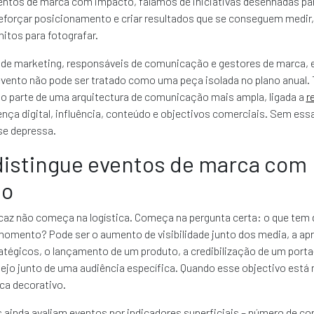
entos de marca com impacto, falamos de iniciativas desenhadas par
reforçar posicionamento e criar resultados que se conseguem medir
tos para fotografar.
s de marketing, responsáveis de comunicação e gestores de marca, 
evento não pode ser tratado como uma peça isolada no plano anual.
o parte de uma arquitectura de comunicação mais ampla, ligada a
r
ença digital, influência, conteúdo e objectivos comerciais. Sem ess
se depressa.
distingue eventos de marca com
to
caz não começa na logística. Começa na pergunta certa: o que tem
momento? Pode ser o aumento de visibilidade junto dos media, a a
atégicos, o lançamento de um produto, a credibilização de um porta
ejo junto de uma audiência específica. Quando esse objectivo está 
ica decorativo.
ainda avaliam eventos por indicadores superficiais – número de co