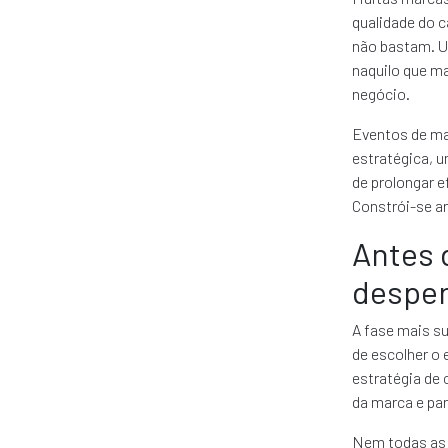
qualidade do c
não bastam. U
naquilo que ma
negócio.
Eventos de ma
estratégica, u
de prolongar e
Constrói-se an
Antes 
desper
A fase mais su
de escolher o 
estratégia de 
da marca e pa
Nem todas as 