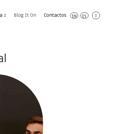
a
Blog It On
Contactos
EN
ES
al