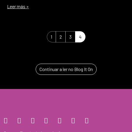
Leer más »
Navegación por la página
Page
Página
Página
Current Page
1
2
3
4
Continuar a ler no Blog It On