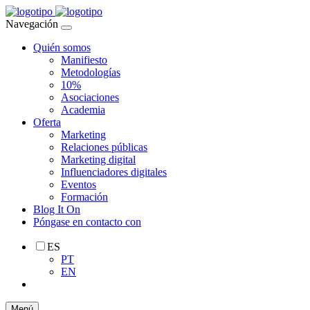
Navegación
Quién somos
Manifiesto
Metodologías
10%
Asociaciones
Academia
Oferta
Marketing
Relaciones públicas
Marketing digital
Influenciadores digitales
Eventos
Formación
Blog It On
Póngase en contacto con
ES
PT
EN
Menú