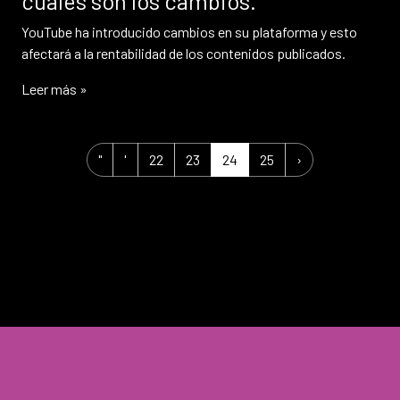
cuáles son los cambios.
YouTube ha introducido cambios en su plataforma y esto
afectará a la rentabilidad de los contenidos publicados.
Leer más »
Navegación por la página
Page
Page
Current Page
Page
"
'
22
23
24
25
›