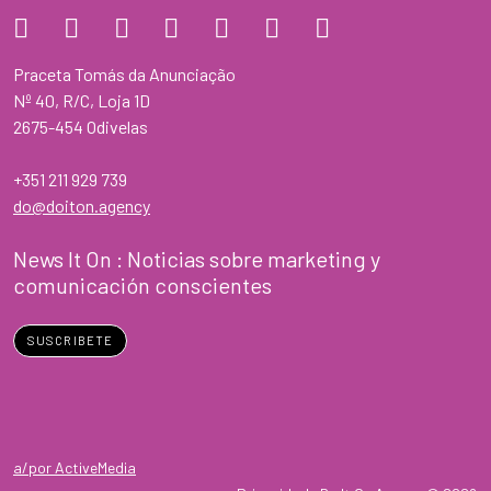
Praceta Tomás da Anunciação
Nº 40, R/C, Loja 1D
2675-454 Odivelas
+351 211 929 739
do@doiton.agency
News It On : Noticias sobre marketing y
comunicación conscientes
SUSCRIBETE
a/por ActiveMedia