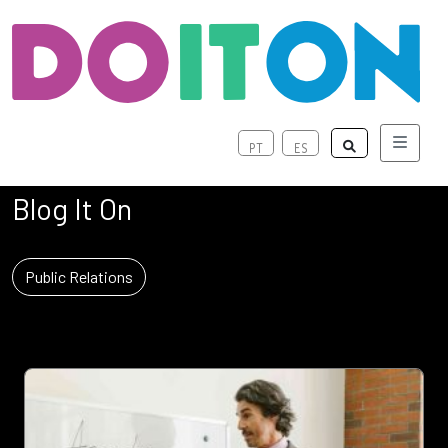
Menu
PT
ES
Blog It On
Public Relations