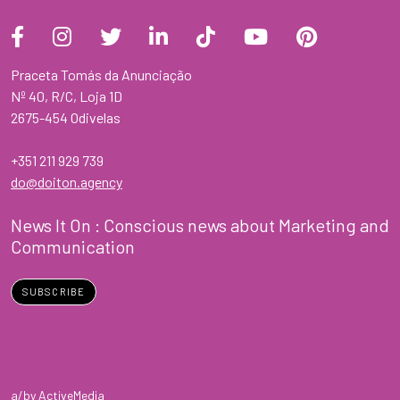
Praceta Tomás da Anunciação
Nº 40, R/C, Loja 1D
2675-454 Odivelas
+351 211 929 739
do@doiton.agency
News It On : Conscious news about Marketing and
Communication
SUBSCRIBE
a/by ActiveMedia