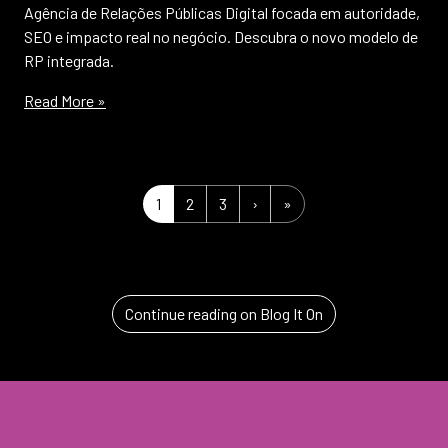
Agência de Relações Públicas Digital focada em autoridade,
SEO e impacto real no negócio. Descubra o novo modelo de
RP integrada.
Read More »
Page navigation
Current Page
Page
Page
1
2
3
›
»
Continue reading on Blog It On