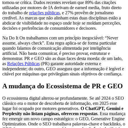
tornou-se crítica. Dados recentes revelam que 89% das citações
utilizadas por motores de IA derivam de earned media, fruto direto
do trabalho de
relações públicas
, e 27% provêm de jornalismo
credível. As marcas que não alinham estas duas disciplinas estão a
abdicar de visibilidade no espaço onde hoje se moldam perceções,
decisões e preferências de consumidores e decisores.
Na Do It On trabalhamos com um princípio inegociável: “Never
assume, always check”. Esta regra aplica-se de forma particular
quando falamos de comunicação alimentada por inteligência
artificial. Não basta comunicar, é preciso provar, estruturar e
demonstrar. PR e GEO são as duas faces desta moeda: de um lado,
as
Relações Públicas
(PR) garante autoridade externa e
independente; do outro, GEO assegura que a informação é legível e
citável por máquinas que privilegiam sinais objetivos de confiança.
A mudança do Ecossistema de PR e GEO
O ecossistema digital alterou-se profundamente. Se até 2024 o SEO
clássico era o motor de descoberta de informação, em 2025 esse
lugar foi ocupado por motores generativos.
O ChatGPT, Gemini e
Perplexity não listam páginas, oferecem respostas
. Essa mudança
fez emergir um novo campo estratégico: o GEO, Generative Engine
Optimization. Onde o SEO trabalhava palavras-chave e backlinks, o