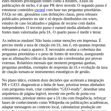
estes motores privilegiam fontes como a Reuters, Axios ou
publicações de nicho, é aí que PR deve investir. O segundo passo é
estruturar conteúdos
owned
com base nas perguntas prioritárias.
FAQs no site, glossários com definições claras, press releases
publicados primeiro no site e só depois distribuídos em wires,
estudos de caso localizados e páginas de recurso com dados
independentes. O terceiro passo é earned media alinhado com as
fontes mais valorizadas pela IA. O quarto passo é medir e iterar.
As métricas mudam! Não basta contar menções em imprensa. É
preciso medir a taxa de citação em IA, isto é, em quantas respostas
relevantes a marca aparece. É necessário avaliar a cobertura das
perguntas prioritárias e o peso de fontes de terceiros, assegurando
que as afirmações críticas da marca são corroboradas por provas
externas. Relatórios mensais que mostrem perguntas ganhas,
perguntas perdidas, exemplos de respostas da IA e evolução da taxa
de citação tornam-se instrumentos estratégicos de gestão.
No plano tático, existem doze decisões que aceleram a integração
PR e GEO: diagnosticar a linha de base, priorizar temas alinhados
com perguntas reais, criar conteúdos “GEO-ready”, desenhar uma
arquitetura de página legível, investir em perfis de porta-voz
consistentes, priorizar meios que a IA cita com frequência, reforçar
bases de conhecimento como Wikipedia ou publicações académicas,
adaptar mensagens ao contexto local, calendarizar produção em