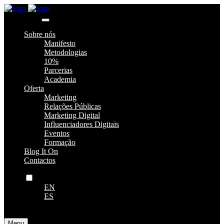
Navegação
Sobre nós
Manifesto
Metodologias
10%
Parcerias
Academia
Oferta
Marketing
Relações Públicas
Marketing Digital
Influenciadores Digitais
Eventos
Formação
Blog It On
Contactos
PT
EN
ES
Menu