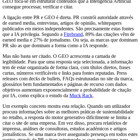
GEO foca-se em estruturar conteúdos que a Inteligência Artificial
consegue processar, verificar e citar.
A ligação entre PR e GEO é direta. PR constrói autoridade através
de earned media, entrevistas, artigos de opinião, whitepapers
publicados em meios independentes. São precisamente estas fontes
que a IA privilegia. Segundo a
Firebrand
, 89% das citações vêm de
earned media e 27% de jornalismo. Ou seja, as marcas que dominam
PR são as que dominam a forma como a IA responde.
Mas não basta ser citado. O GEO acrescenta a camada de
legibilidade. Para que uma resposta seja selecionada, a informação
tem de estar organizada de forma clara, com títulos diretos, frases
curtas, números verificáveis e links para fontes reputadas. Press
releases com decks de bullets, FAQs estruturadas no site da marca,
glossários bem fundamentados e páginas de recurso com dados
objetivos aumentam exponencialmente a probabilidade de citação
por IA, como explica o estudo da
Muck Rack
.
Um exemplo concreto mostra esta relação. Quando um utilizador
procura informações sobre as melhores práticas de sustentabilidade
no retalho, a resposta do motor generativo dificilmente se limita a
citar o site de uma empresa. Em vez disso, procura relatórios de
imprensa, análises de consultoras, estudos académicos e artigos
jornalísticos. Se uma marca tiver assegurado presença em todos estes
pontos através de PR e tiver estruturado as suas mensagens para