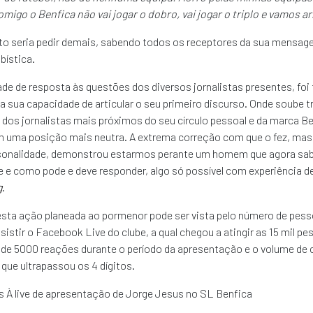
omigo o Benfica não vai jogar o dobro, vai jogar o triplo e vamos a
to seria pedir demais, sabendo todos os receptores da sua mensage
bística.
de de resposta às questões dos diversos jornalistas presentes, foi
a sua capacidade de articular o seu primeiro discurso. Onde soube t
dos jornalistas mais próximos do seu círculo pessoal e da marca B
m uma posição mais neutra. A extrema correção com que o fez, mas
rsonalidade, demonstrou estarmos perante um homem que agora sab
e e como pode e deve responder, algo só possível com experiência d
g
.
desta ação planeada ao pormenor pode ser vista pelo número de pes
sistir o Facebook Live do clube, a qual chegou a atingir as 15 mil p
de 5000 reações durante o período da apresentação e o volume de
que ultrapassou os 4 dígitos.