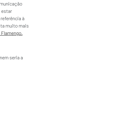
comunicação
 estar
referência à
pta muito mais
o Flamengo.
 nem seria a