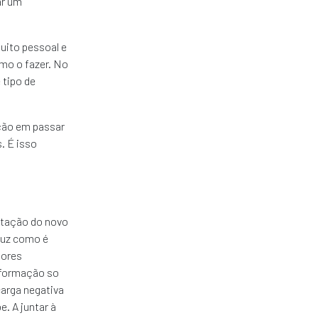
ar um
ito pessoal e
mo o fazer. No
tipo de
ação em passar
. É isso
entação do novo
Luz como é
hores
 formação so
carga negativa
. A juntar à