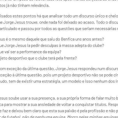
os já não tinham relevância.
isados estes pontos há que analisar todo um discurso único e cheio
 Jorge Jesus trouxe, onde nada foi deixado ao acaso. Todo o discu
articulado e passou por todos as questões que seriam necessárias 
us é o mesmo daquele que saiu do Benfica uns anos antes?
e Jorge Jesus ia pedir desculpas à massa adepta do clube?
e vai ser a performance da equipa?
ojeto desportivo que o clube terá pela frente?
com exceção da última questão, Jorge Jesus respondeu num discurso
xceção à última questão, pois um projeto desportivo não se pode cing
tudo, tem de existir uma estratégia, um modelo e isso nenhum dos i
sus soube usar a sua presença, a sua própria forma de falar muito ba
ca para mostrar a sua ansiedade de voltar a conquistar títulos. Re
e faz e deixou bem claro que esta sua paixão é pela profissão e não p
r de futebol, não de nenhuma equipa. Morro pelas minhas equipas