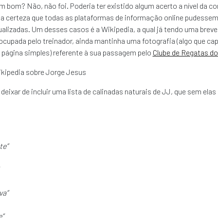
m bom? Não, não foi. Poderia ter existido algum acerto a nível da 
r a certeza que todas as plataformas de informação online pudessem
alizadas. Um desses casos é a Wikipedia, a qual já tendo uma breve 
cupada pelo treinador, ainda mantinha uma fotografia (algo que ca
página simples) referente à sua passagem pelo
Clube de Regatas d
ixar de incluir uma lista de calinadas naturais de JJ, que sem elas
te”
va”
e”