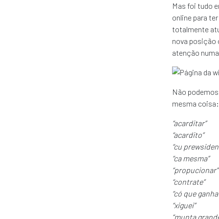
Mas foi tudo e
online para te
totalmente atu
nova posição o
atenção numa 
Não podemos de
mesma coisa:
“acarditar”
“acardito”
“cu prewsiden
“ca mesma”
“propucionar”
“contrate”
“có que ganha
“xiguei”
“munta grand