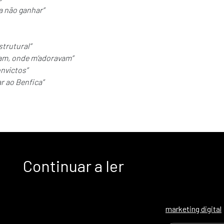
 a não ganhar”
strutural”
am, onde m’adoravam”
nvictos”
ar ao Benfica”
Continuar a ler
marketing digital