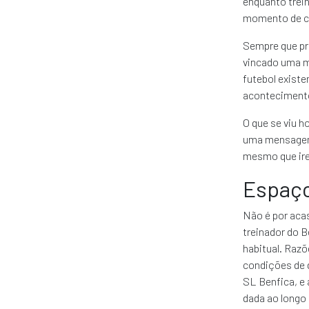
enquanto trein
momento de c
Sempre que pr
vincado uma ma
futebol exist
acontecimento
O que se viu 
uma mensagem 
mesmo que ire
Espaç
Não é por acas
treinador do B
habitual. Razõ
condições de 
SL Benfica, e 
dada ao longo 