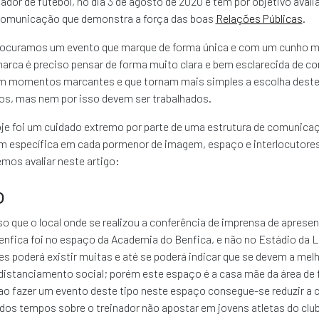
ador de futebol, no dia 3 de agosto de 2020 e tem por objetivo avali
omunicação que demonstra a força das boas
Relações Públicas
.
ocuramos um evento que marque de forma única e com um cunho mu
rca é preciso pensar de forma muito clara e bem esclarecida de co
em momentos marcantes e que tornam mais simples a escolha deste 
s, mas nem por isso devem ser trabalhados.
hoje foi um cuidado extremo por parte de uma estrutura de comunic
específica em cada pormenor de imagem, espaço e interlocutores
mos avaliar neste artigo:
o
o que o local onde se realizou a conferência de imprensa de apres
enfica foi no espaço da Academia do Benfica, e não no Estádio da 
es poderá existir muitas e até se poderá indicar que se devem a mel
distanciamento social; porém este espaço é a casa mãe da área de
ao fazer um evento deste tipo neste espaço consegue-se reduzir a 
dos tempos sobre o treinador não apostar em jovens atletas do clube