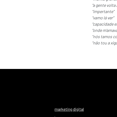
“a gente volta
“impertante”
“vamo lá ver”
“capacidade e
“onde m’amav
“nós tamos co
“não tou a xig
marketing digital