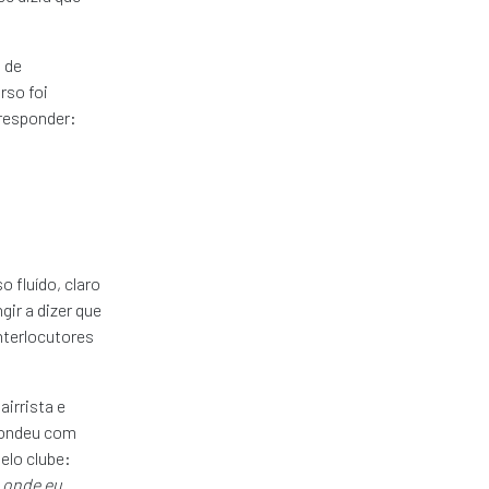
 de
rso foi
responder:
 fluído, claro
ir a dizer que
nterlocutores
irrista e
spondeu com
elo clube:
 onde eu