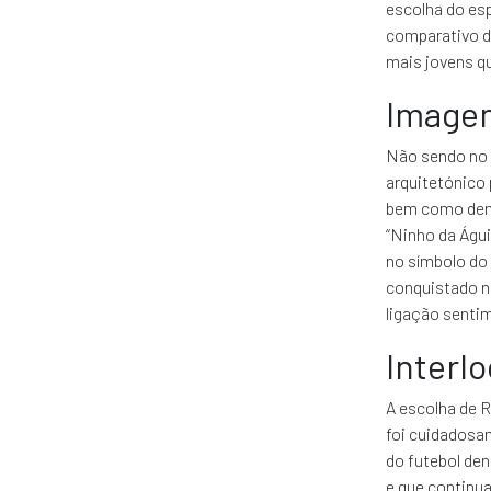
escolha do esp
comparativo do
mais jovens q
Image
Não sendo no E
arquitetónico 
bem como demo
“Ninho da Águi
no símbolo do 
conquistado na
ligação sentim
Interl
A escolha de R
foi cuidadosam
do futebol de
e que continua