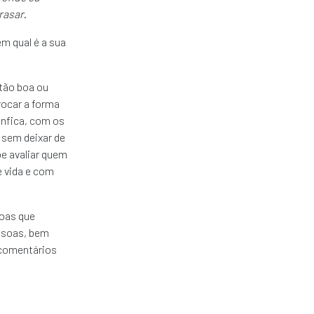
rrasar
.
m qual é a sua
 tão boa ou
rocar a forma
enfica, com os
 sem deixar de
e avaliar quem
e vida e com
soas que
essoas, bem
 comentários