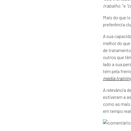
trabalho.”
e
“c
Mais do que is
preferência clu
A sua capacida
melhor do que 
de tratamento 
outros que tê
lado a sua pe
tem pela frent
media trainin
A relevância 
estiveram a as
como as mais 
em tempo real 