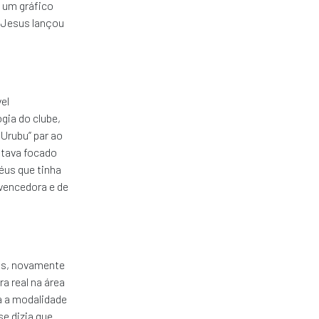
, um gráfico
 Jesus lançou
el
gia do clube,
Urubu” par ao
stava focado
éus que tinha
vencedora e de
sus, novamente
a real na área
a a modalidade
e dizia que