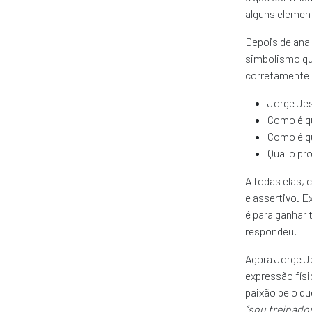
alguns element
Depois de anal
simbolismo que
corretamente 
Jorge Jes
Como é qu
Como é qu
Qual o pr
A todas elas, 
e assertivo. E
é para ganhar 
respondeu.
Agora Jorge Je
expressão físi
paixão pelo qu
“sou treinado