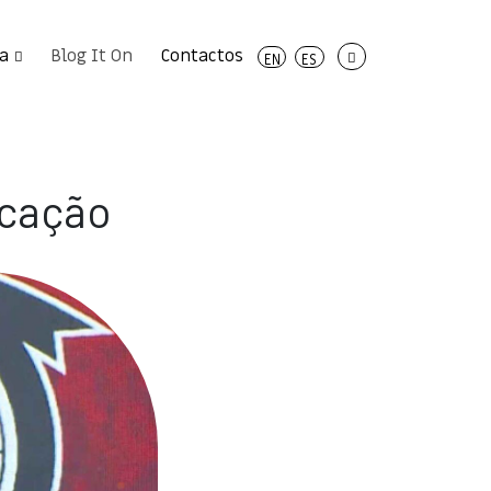
a
Blog It On
Contactos
EN
ES
icação