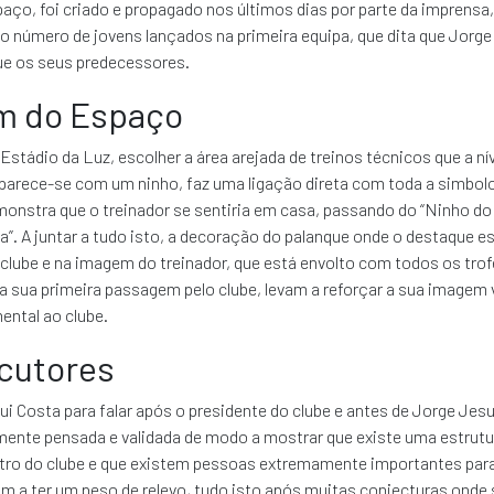
aço, foi criado e propagado nos últimos dias por parte da imprensa
 número de jovens lançados na primeira equipa, que dita que Jorge
ue os seus predecessores.
m do Espaço
stádio da Luz, escolher a área arejada de treinos técnicos que a nív
parece-se com um ninho, faz uma ligação direta com toda a simbolo
nstra que o treinador se sentiria em casa, passando do “Ninho do 
a”. A juntar a tudo isto, a decoração do palanque onde o destaque e
clube e na imagem do treinador, que está envolto com todos os trof
 sua primeira passagem pelo clube, levam a reforçar a sua imagem 
ental ao clube.
ocutores
ui Costa para falar após o presidente do clube e antes de Jorge Je
ente pensada e validada de modo a mostrar que existe uma estrutur
ntro do clube e que existem pessoas extremamente importantes par
m a ter um peso de relevo, tudo isto após muitas conjecturas onde s