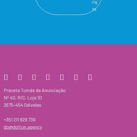
Praceta Tomás da Anunciação
Nº 40, R/C, Loja 1D
2675-454 Odivelas
+351 211 929 739
do@doiton.agency