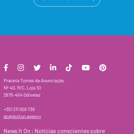
Praceta Tomás da Anunciação
Nº 40, R/C, Loja 1D
2675-454 Odivelas
+351 211 929 739
do@doiton.agency
News It On : Notícias conscientes sobre