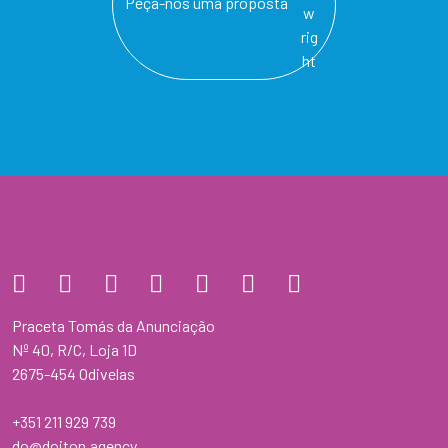
Peça-nos uma proposta
Praceta Tomás da Anunciação
Nº 40, R/C, Loja 1D
2675-454 Odivelas
+351 211 929 739
do@doiton.agency