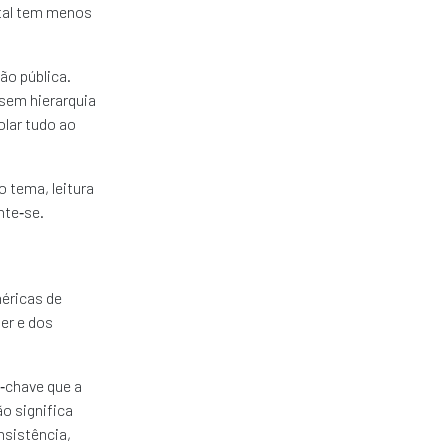
ital tem menos
o pública.
sem hierarquia
olar tudo ao
 tema, leitura
nte‑se.
éricas de
der e dos
‑chave que a
o significa
nsistência,