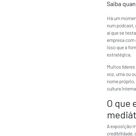
Saiba quan
Há um momento
num podcast, 
aí que se test
empresa com cl
isso que a fo
estratégica.
Muitos líderes
voz, uma ou ou
nome próprio. 
cultura intern
O que 
mediát
A exposição me
credibilidade,