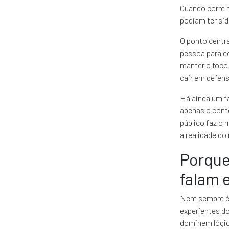
Quando corre m
podiam ter sid
O ponto centra
pessoa para c
manter o foco
cair em defens
Há ainda um f
apenas o conte
público faz o
a realidade do
Porque
falam 
Nem sempre é 
experientes d
dominem lógic