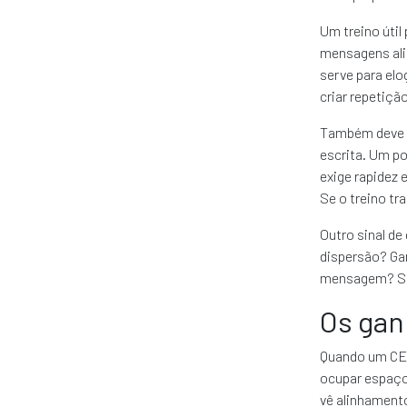
Um treino útil
mensagens ali
serve para elog
criar repetiçã
Também deve co
escrita. Um p
exige rapidez 
Se o treino tr
Outro sinal de
dispersão? Gan
mensagem? Sem 
Os gan
Quando um CEO
ocupar espaço
vê alinhamento