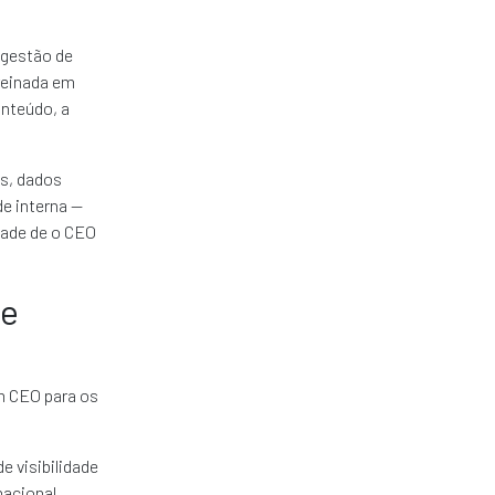
 gestão de
reinada em
nteúdo, a
is, dados
de interna —
idade de o CEO
de
um CEO para os
e visibilidade
acional,