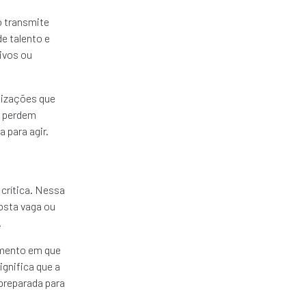
o transmite
e talento e
ivos ou
nizações que
o perdem
 para agir.
 crítica. Nessa
osta vaga ou
.
omento em que
ignifica que a
preparada para