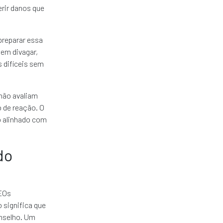
erir danos que
preparar essa
em divagar,
 difíceis sem
não avaliam
 de reação. O
o alinhado com
do
CEOs
 significa que
nselho. Um