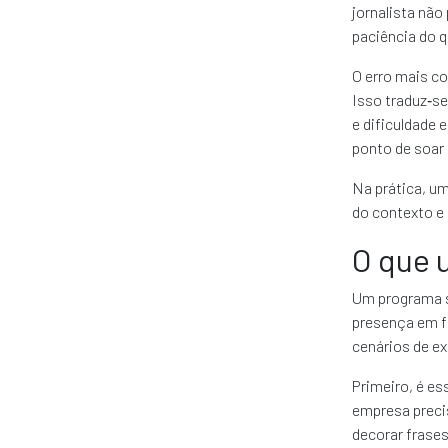
jornalista nã
paciência do q
O erro mais c
Isso traduz‑s
e dificuldade 
ponto de soar 
Na prática, u
do contexto e
O que 
Um programa sé
presença em fr
cenários de e
Primeiro, é es
empresa precis
decorar frases