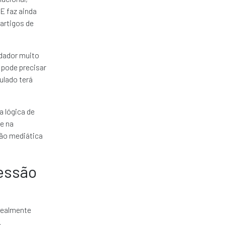
E faz ainda
artigos de
dador muito
 pode precisar
ulado terá
 lógica de
se na
ção mediática
sessão
realmente
.