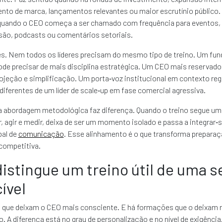
to de marca, lançamentos relevantes ou maior escrutínio público. 
quando o CEO começa a ser chamado com frequência para eventos, 
isão, podcasts ou comentários setoriais.
s. Nem todos os líderes precisam do mesmo tipo de treino. Um fun
de precisar de mais disciplina estratégica. Um CEO mais reservado
rojeção e simplificação. Um porta‑voz institucional em contexto reg
iferentes de um líder de scale‑up em fase comercial agressiva.
a abordagem metodológica faz diferença. Quando o treino segue uma
r, agir e medir, deixa de ser um momento isolado e passa a integrar‑
bal de
comunicação
. Esse alinhamento é o que transforma prepara
ompetitiva.
distingue um treino útil de uma 
ível
que deixam o CEO mais consciente. E há formações que o deixam 
. A diferença está no grau de personalização e no nível de exigência