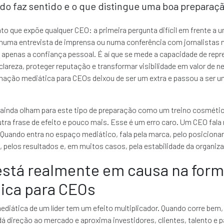
do faz sentido e o que distingue uma boa preparaçã
 que expõe qualquer CEO: a primeira pergunta difícil em frente a 
numa entrevista de imprensa ou numa conferência com jornalistas n
a apenas a confiança pessoal. É aí que se mede a capacidade de repr
areza, proteger reputação e transformar visibilidade em valor de ne
rmação mediática para CEOs deixou de ser um extra e passou a ser 
 ainda olham para este tipo de preparação como um treino cosmétic
tra frase de efeito e pouco mais. Esse é um erro caro. Um CEO fal
Quando entra no espaço mediático, fala pela marca, pelo posiciona
a, pelos resultados e, em muitos casos, pela estabilidade da organiz
está realmente em causa na for
ica para CEOs
diática de um líder tem um efeito multiplicador. Quando corre bem,
 dá direção ao mercado e aproxima investidores, clientes, talento e p