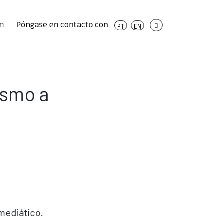
On
Póngase en contacto con
PT
EN
esmo a
mediático.