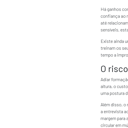
Há ganhos com
confiança ao m
até relacion
sensíveis, est
Existe ainda u
treinam os se
tempo a improv
O risco
Adiar formação
altura, o cust
uma postura d
Além disso, o
a entrevista a
margem para a
circular em mú