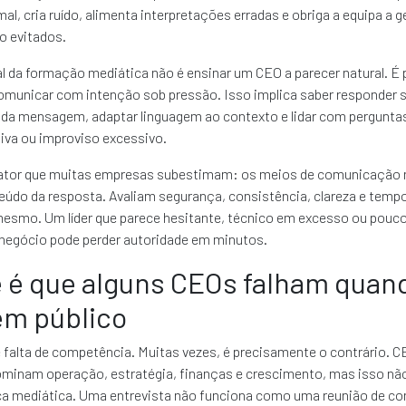
al, cria ruído, alimenta interpretações erradas e obriga a equipa a g
o evitados.
l da formação mediática não é ensinar um CEO a parecer natural. É 
omunicar com intenção sob pressão. Isso implica saber responder s
 da mensagem, adaptar linguagem ao contexto e lidar com perguntas
iva ou improviso excessivo.
ator que muitas empresas subestimam: os meios de comunicação 
údo da resposta. Avaliam segurança, consistência, clareza e tempo
 mesmo. Um líder que parece hesitante, técnico em excesso ou pouc
 negócio pode perder autoridade em minutos.
 é que alguns CEOs falham quan
em público
falta de competência. Muitas vezes, é precisamente o contrário. 
ominam operação, estratégia, finanças e crescimento, mas isso não
a mediática. Uma entrevista não funciona como uma reunião de co