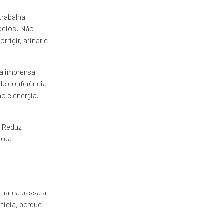
trabalha
deios. Não
rrigir, afinar e
ra imprensa
de conferência
o e energia.
? Reduz
o da
 marca passa a
ficia, porque