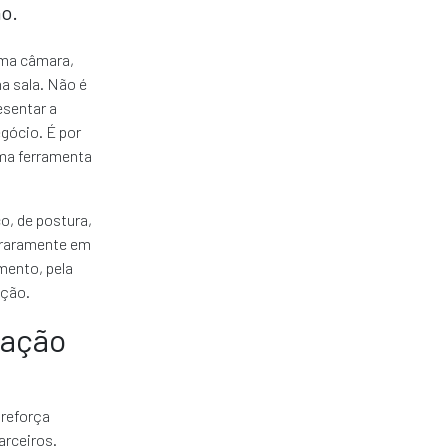
o.
uma câmara,
a sala. Não é
esentar a
gócio. É por
uma ferramenta
o, de postura,
a raramente em
mento, pela
ação.
mação
 reforça
arceiros.