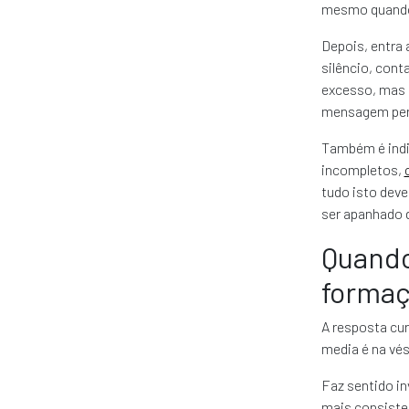
mesmo quando
Depois, entra 
silêncio, con
excesso, mas 
mensagem per
Também é indis
incompletos,
tudo isto deve
ser apanhado 
Quando 
forma
A resposta cur
media é na vés
Faz sentido in
mais consisten