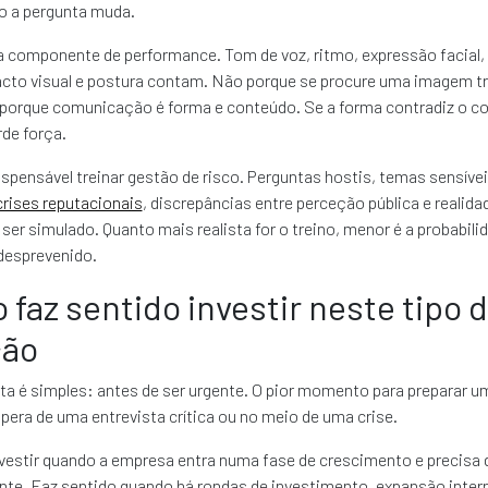
 a pergunta muda.
a componente de performance. Tom de voz, ritmo, expressão facial,
tacto visual e postura contam. Não porque se procure uma imagem t
porque comunicação é forma e conteúdo. Se a forma contradiz o co
de força.
pensável treinar gestão de risco. Perguntas hostis, temas sensíve
crises reputacionais
, discrepâncias entre perceção pública e realida
 ser simulado. Quanto mais realista for o treino, menor é a probabil
desprevenido.
faz sentido investir neste tipo 
ção
ta é simples: antes de ser urgente. O pior momento para preparar 
pera de uma entrevista crítica ou no meio de uma crise.
vestir quando a empresa entra numa fase de crescimento e precisa d
te. Faz sentido quando há rondas de investimento, expansão intern