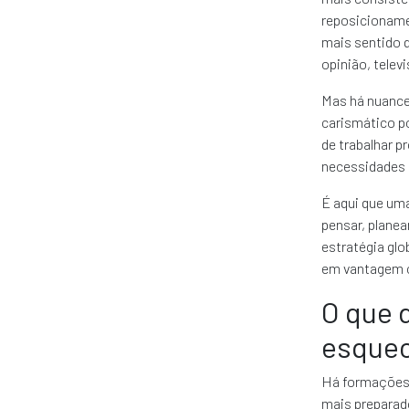
reposicionamen
mais sentido 
opinião, telev
Mas há nuance
carismático po
de trabalhar p
necessidades d
É aqui que um
pensar, planea
estratégia glo
em vantagem c
O que 
esquec
Há formações 
mais preparado