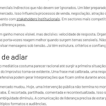
erciais indirectos que não devem ser ignorados. Um líder preparad
ercado. Isso influencia processos de venda, negociação, atração d
amento com
stakeholders institucionais
. Em sectores mais competit
a diferença pesa.
m ganho menos visível, mas decisivo: velocidade de resposta. Orga
us porta‑vozes reagem melhor quando surgem temas sensíveis. Nã
isar mensagens sob tensão. Já têm estrutura, critérios e confiança
 de adiar
 mediática costuma parecer racional até surgir a primeira situação
o do improviso torna‑se evidente. Uma frase mal calibrada, uma resp
efensiva podem gerar interpretações que ficam online durante anos
 mercado mudou. Hoje, uma intervenção pública não termina no m
caba. É recortada, partilhada, comentada e recontextualizada. Isso s
mbiguidade diminuiu. A comunicação de liderança precisa de estar 
ltiplos formatos e audiências.