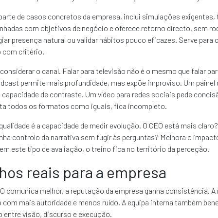
 parte de casos concretos da empresa, inclui simulações exigentes, 
nhadas com objetivos de negócio e oferece retorno directo, sem ro
iar presença natural ou validar hábitos pouco eficazes. Serve para co
o com critério.
nsiderar o canal. Falar para televisão não é o mesmo que falar pa
odcast permite mais profundidade, mas expõe improviso. Um painel 
e capacidade de contraste. Um vídeo para redes sociais pede concisã
ata todos os formatos como iguais, fica incompleto.
 qualidade é a capacidade de medir evolução. O CEO está mais claro
ha controlo da narrativa sem fugir às perguntas? Melhora o impact
este tipo de avaliação, o treino fica no território da perceção.
hos reais para a empresa
 comunica melhor, a reputação da empresa ganha consistência. A
 com mais autoridade e menos ruído. A equipa interna também bene
 entre visão, discurso e execução.