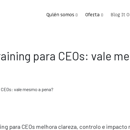
Quién somos
Oferta
Blog It 
raining para CEOs: vale m
ning para CEOs melhora clareza, controlo e impacto 