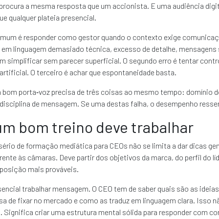
o procura a mesma resposta que um accionista. E uma audiência dig
ue qualquer plateia presencial.
omum é responder como gestor quando o contexto exige comunicaçã
e em linguagem demasiado técnica, excesso de detalhe, mensagens 
em simplificar sem parecer superficial. O segundo erro é tentar contr
artificial. O terceiro é achar que espontaneidade basta.
m bom porta‑voz precisa de três coisas ao mesmo tempo: domínio do
 disciplina de mensagem. Se uma destas falha, o desempenho resse
um bom treino deve trabalhar
rio de formação mediática para CEOs não se limita a dar dicas gen
ente às câmaras. Deve partir dos objetivos da marca, do perfil do lí
xposição mais prováveis.
sencial trabalhar mensagem. O CEO tem de saber quais são as ideias
a de fixar no mercado e como as traduz em linguagem clara. Isso nã
. Significa criar uma estrutura mental sólida para responder com co