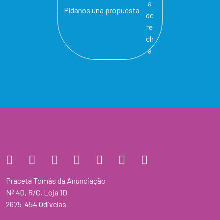
Pídanos una propuesta
Praceta Tomás da Anunciação
Nº 40, R/C, Loja 1D
2675-454 Odivelas