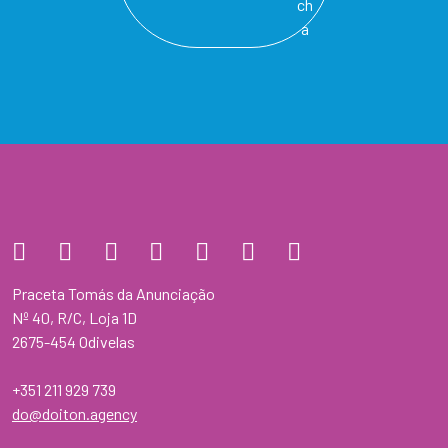
Praceta Tomás da Anunciação
Nº 40, R/C, Loja 1D
2675-454 Odivelas
+351 211 929 739
do@doiton.agency