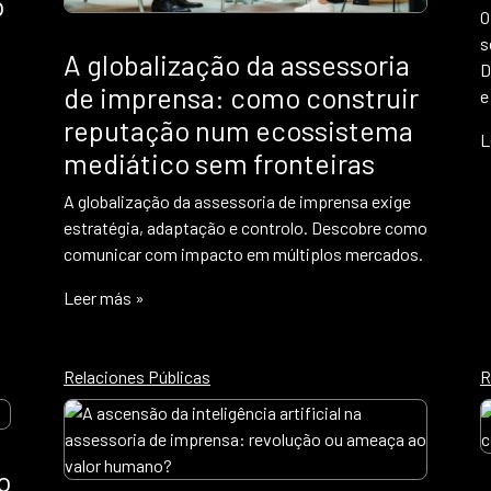
o
O
s
A globalização da assessoria
D
de imprensa: como construir
e
reputação num ecossistema
L
mediático sem fronteiras
A globalização da assessoria de imprensa exige
estratégia, adaptação e controlo. Descobre como
comunicar com impacto em múltiplos mercados.
Leer más »
Relaciones Públicas
R
o