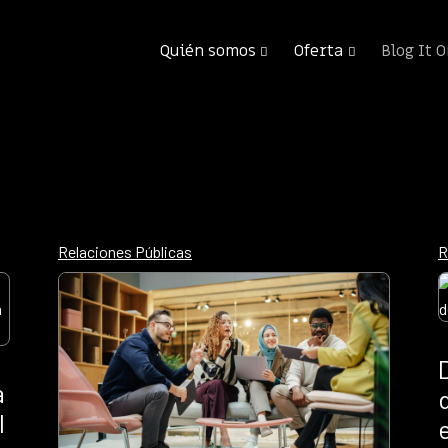
Quién somos
Oferta
Blog It 
Relaciones Públicas
R
a
l