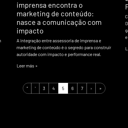
imprensa encontra o
marketing de conteúdo:
C
nasce a comunicação com
D
impacto
g
e
m
A integração entre assessoria de imprensa e
marketing de conteúdo é o segredo para construir
L
autoridade com impacto e performance real.
Leer más »
Página
Page
Current Page
Página
Page
"
'
3
4
5
6
7
›
»