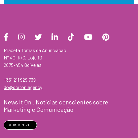
Praceta Tomás da Anunciação
Nº 40, R/C, Loja 1D
2675-454 Odivelas
+351 211 929 739
do@doiton.agency
News It On : Notícias conscientes sobre
Marketing e Comunicação
SUBSCREVER